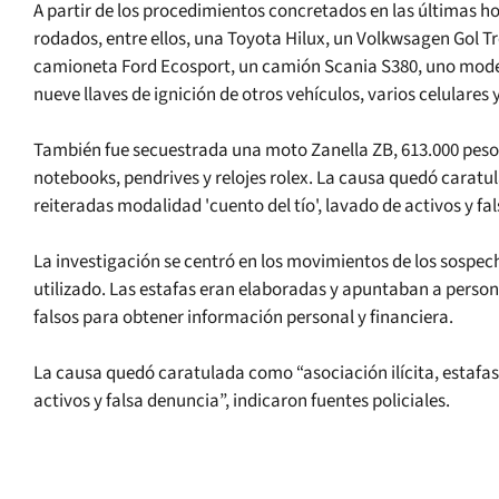
A partir de los procedimientos concretados en las últimas hor
rodados, entre ellos, una Toyota Hilux, un Volkwsagen Gol T
camioneta Ford Ecosport, un camión Scania S380, uno model
nueve llaves de ignición de otros vehículos, varios celulares
También fue secuestrada una moto Zanella ZB, 613.000 pesos
notebooks, pendrives y relojes rolex. La causa quedó caratula
reiteradas modalidad 'cuento del tío', lavado de activos y fa
La investigación se centró en los movimientos de los sospech
utilizado. Las estafas eran elaboradas y apuntaban a perso
falsos para obtener información personal y financiera.
La causa quedó caratulada como “asociación ilícita, estafas 
activos y falsa denuncia”, indicaron fuentes policiales.