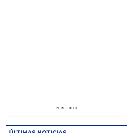
PUBLICIDAD
ÚLTIMAS NOTICIAS