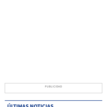
PUBLICIDAD
ÚLTIMAS NOTICIAS