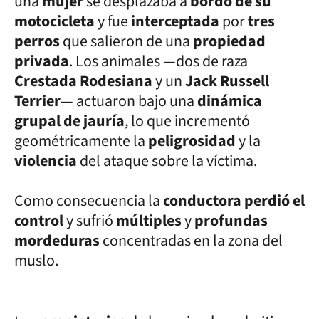
una
mujer
se desplazaba a
bordo de su
motocicleta
y fue
interceptada
por
tres
perros
que salieron de una
propiedad
privada
. Los animales —dos de raza
Crestada Rodesiana
y un
Jack Russell
Terrier
— actuaron bajo una
dinámica
grupal de jauría
, lo que incrementó
geométricamente la
peligrosidad
y la
violencia
del ataque sobre la víctima.
Como consecuencia la
conductora perdió el
control
y sufrió
múltiples
y
profundas
mordeduras
concentradas en la zona del
muslo.