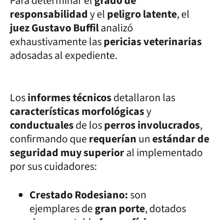
Para determinar el
grado de
responsabilidad
y el
peligro latente
, el
juez Gustavo Buffil
analizó
exhaustivamente las
pericias veterinarias
adosadas al expediente.
Los
informes técnicos
detallaron las
características morfológicas
y
conductuales
de los
perros involucrados
,
confirmando que
requerían
un
estándar de
seguridad muy superior
al implementado
por sus cuidadores:
Crestado Rodesiano:
son
ejemplares de
gran porte
, dotados