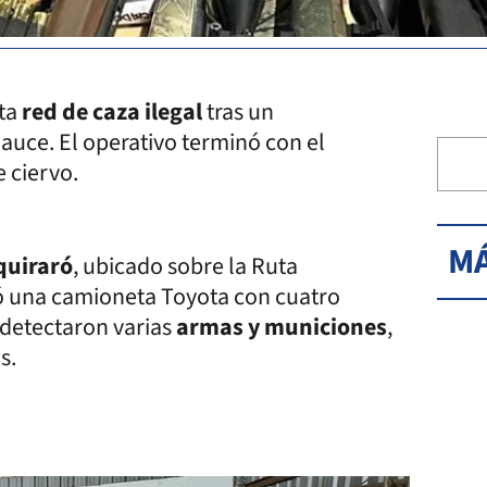
nta
red de caza ilegal
tras un
auce. El operativo terminó con el
e ciervo.
MÁ
uiraró
, ubicado sobre la Ruta
ptó una camioneta Toyota con cuatro
 detectaron varias
armas y municiones
,
s.