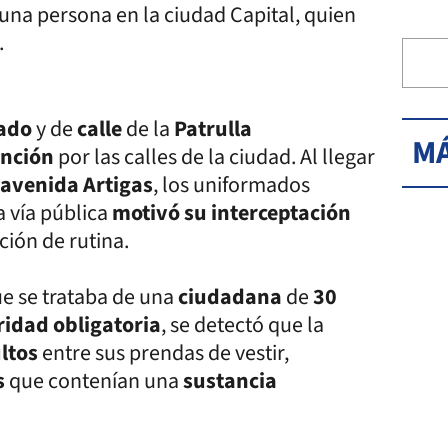
 una persona en la ciudad Capital, quien
.
zado
y de
calle
de la
Patrulla
MÁ
ención
por las calles de la ciudad. Al llegar
 avenida Artigas
, los uniformados
a vía pública
motivó su interceptación
ción de rutina.
e se trataba de una
ciudadana
de
30
ridad obligatoria
, se detectó que la
ultos
entre sus prendas de vestir,
s
que contenían una
sustancia