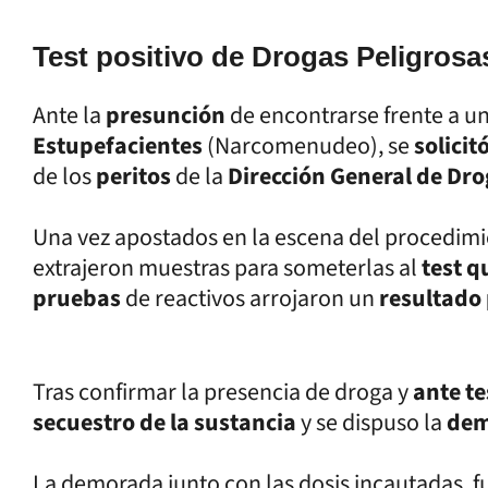
Test positivo de Drogas Peligrosas
Ante la
presunción
de encontrarse frente a u
Estupefacientes
(Narcomenudeo), se
solicit
de los
peritos
de la
Dirección General de Dr
Una vez apostados en la escena del procedimi
extrajeron muestras para someterlas al
test q
pruebas
de reactivos arrojaron un
resultado
Tras confirmar la presencia de droga y
ante te
secuestro de la sustancia
y se dispuso la
dem
La demorada junto con las dosis incautadas, f