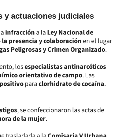
 y actuaciones judiciales
na
infracción
a la
Ley Nacional de
ó la presencia y colaboración
en el lugar
ogas Peligrosas y Crimen Organizado
.
ento, los
especialistas antinarcóticos
uímico orientativo de campo
. Las
 positivo
para
clorhidrato de cocaína
.
stigos
, se confeccionaron las actas de
ora de la mujer
.
ue trasladada a la
Comisaría V Urbana
,