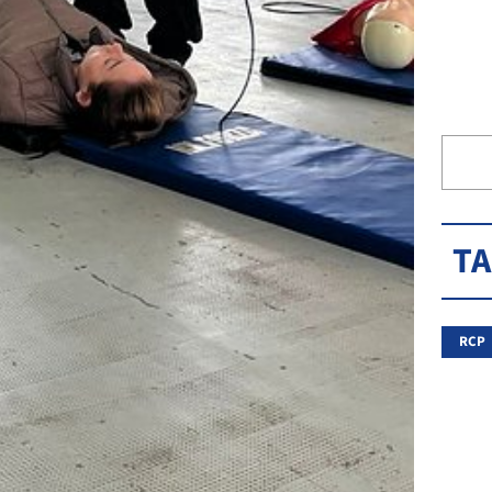
T
RCP