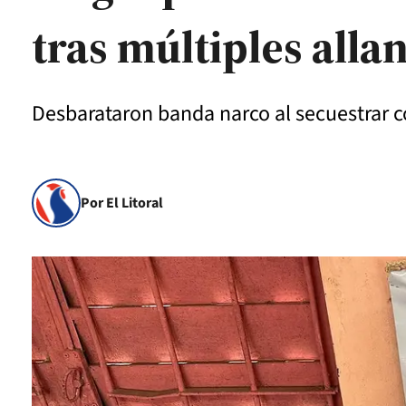
tras múltiples all
Desbarataron banda narco al secuestrar 
Por El Litoral