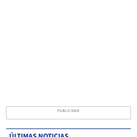
PUBLICIDAD
ÚLTIMAS NOTICIAS