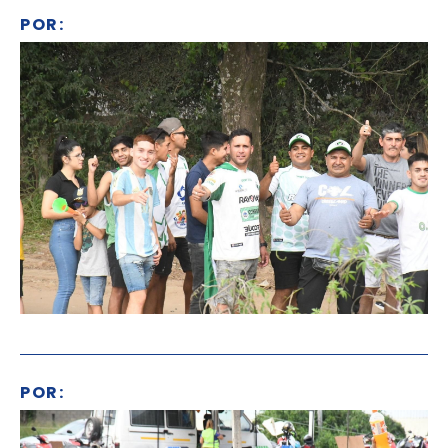
POR:
POR: