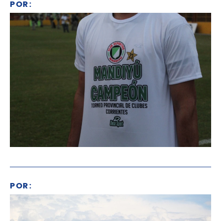
POR:
POR: