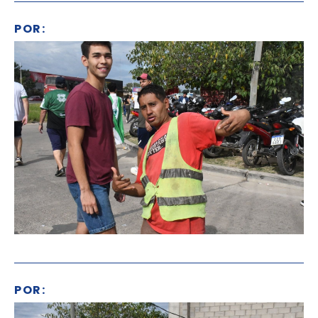
POR:
POR: