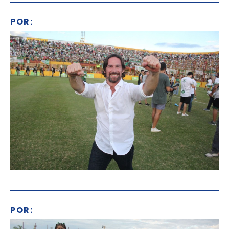
POR:
POR: