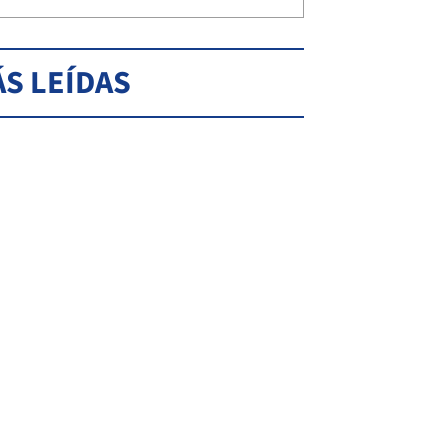
S LEÍDAS