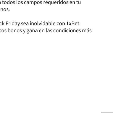
na todos los campos requeridos en tu
onos.
ck Friday sea inolvidable con 1xBet.
osos bonos y gana en las condiciones más