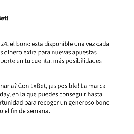
Bet!
4, el bono está disponible una vez cada
s dinero extra para nuevas apuestas
porte en tu cuenta, más posibilidades
emana? Con 1xBet, ¡es posible! La marca
ay, en la que puedes conseguir hasta
portunidad para recoger un generoso bono
do el fin de semana.