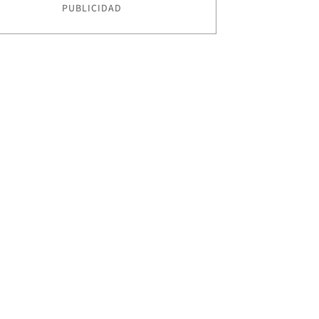
PUBLICIDAD