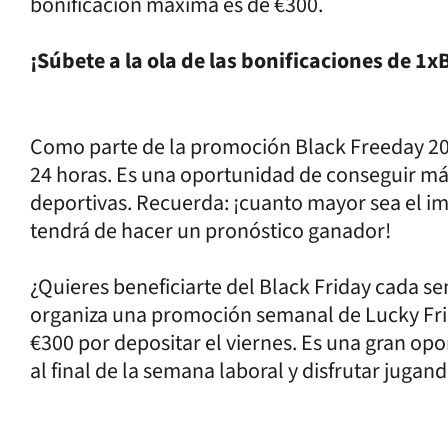
bonificación máxima es de €300.
¡Súbete a la ola de las bonificaciones de 1x
Como parte de la promoción Black Freeday 202
24 horas. Es una oportunidad de conseguir má
deportivas. Recuerda: ¡cuanto mayor sea el im
tendrá de hacer un pronóstico ganador!
¿Quieres beneficiarte del Black Friday cada s
organiza una promoción semanal de Lucky Frid
€300 por depositar el viernes. Es una gran o
al final de la semana laboral y disfrutar jugan