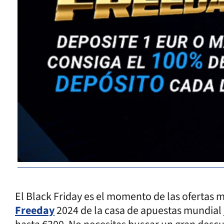
El Black Friday es el momento de las ofertas 
Freeday
2024 de la casa de apuestas mundial