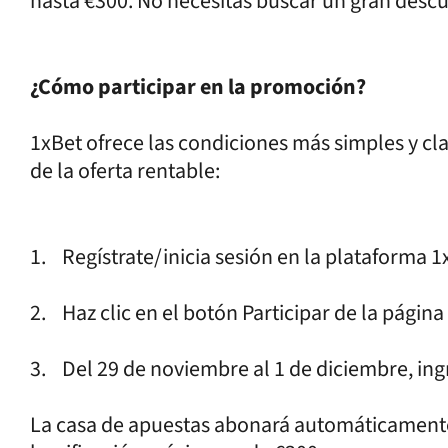
hasta €300. No necesitas buscar un gran descue
¿Cómo participar en la promoción?
1xBet ofrece las condiciones más simples y cl
de la oferta rentable:
1. Regístrate/inicia sesión en la plataforma 1
2. Haz clic en el botón Participar de la págin
3. Del 29 de noviembre al 1 de diciembre, ing
La casa de apuestas abonará automáticamente