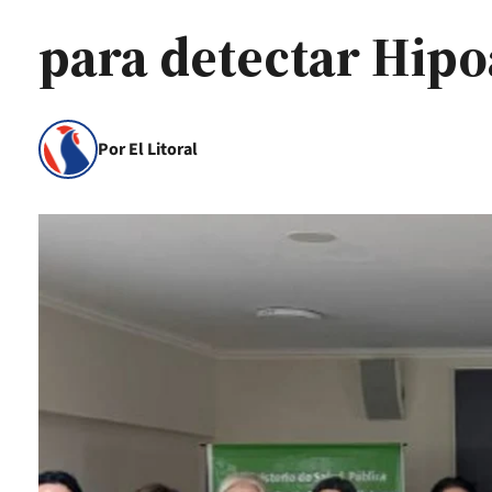
para detectar Hipo
Por El Litoral