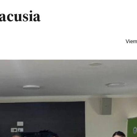
acusia
Vier