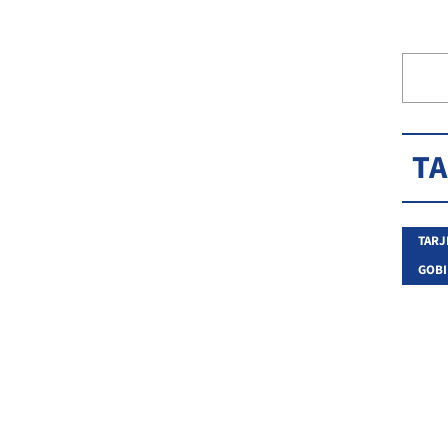
T
TARJ
GOBI