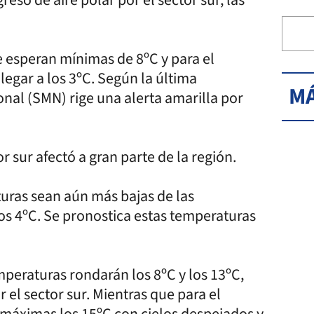
e esperan mínimas de 8ºC y para el
egar a los 3ºC. Según la última
MÁ
onal (SMN) rige una alerta amarilla por
r sur afectó a gran parte de la región.
uras sean aún más bajas de las
os 4ºC. Se pronostica estas temperaturas
mperaturas rondarán los 8ºC y los 13ºC,
 el sector sur. Mientras que para el
 máximas los 15ºC con cielos despejados y