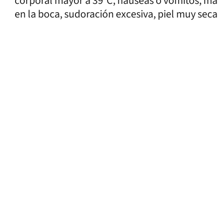
corporal mayor a 39°C, náuseas o vómitos, m
en la boca, sudoración excesiva, piel muy sec