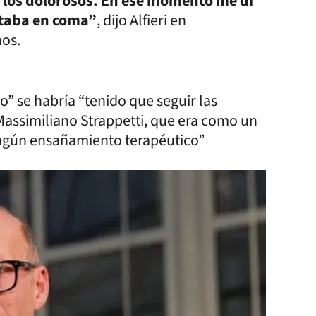
a los dolorosos. En ese momento me di
staba en coma”
, dijo Alfieri en
nos.
” se habría “tenido que seguir las
 Massimiliano Strappetti, que era como un
ningún ensañamiento terapéutico”