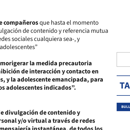
eve compañeros
que hasta el momento
ivulgación de contenido y referencia mutua
edes sociales cualquiera sea-, y
 adolescentes”
“morigerar la medida precautoria
bición de interacción y contacto en
es, y la adolescente emancipada, para
T
los adolescentes indicados”.
BULL
de divulgación de contenido y
onal y/o virtual a través de redes
 mensajería instantánea, de todos los