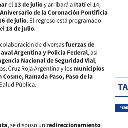
mar
el
13 de julio
y arribará a
Itatí
el 14,
 Aniversario de la Coronación Pontificia
16 de julio
. El regreso está programado
el
18 de julio
.
 colaboración de diversas
fuerzas de
val Argentina y Policía Federal
, así
Agencia Nacional de Seguridad Vial
,
os, Cruz Roja Argentina y los
municipios
San Cosme, Ramada Paso, Paso de la
 Salud Pública.
T
PERE
uta
, se dispuso un
redireccionamiento