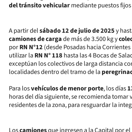
del tránsito vehicular
mediante puestos fijos 
A partir del
sábado 12 de julio de 2025
y hast
camiones de carga
de más de 3.500 kg y
cole
por
RN N°12
(desde Posadas hacia Corrientes 
utilizar la
RN N° 118
hasta las 4 Bocas de Sala
exceptúan los colectivos de larga distancia con
localidades dentro del tramo de la
peregrina
Para los
vehículos de menor porte
, los días
1
horas del día siguiente, se recomienda tomar v
residentes de la zona, para resguardar la inte
Los
camiones
que ingresen a la Capital por el