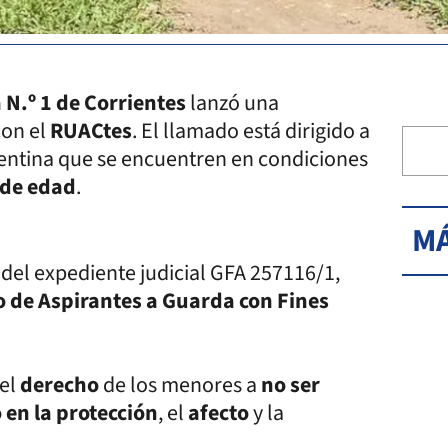
 N.º 1 de Corrientes
lanzó una
con el
RUACtes
. El llamado está dirigido a
gentina que se encuentren en condiciones
s de edad
.
MÁ
 del expediente judicial GFA 257116/1,
o de Aspirantes a Guarda con Fines
 el
derecho
de los menores a
no ser
en la protección
, el
afecto
y la