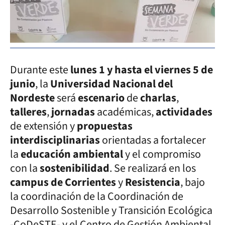
Durante este
lunes 1 y hasta el viernes 5 de
junio
, la
Universidad Nacional del
Nordeste
será
escenario
de
charlas
,
talleres
,
jornadas
académicas,
actividades
de extensión y
propuestas
interdisciplinarias
orientadas a fortalecer
la
educación ambiental
y el compromiso
con la
sostenibilidad
. Se realizará en los
campus de Corrientes
y
Resistencia
, bajo
la coordinación de la Coordinación de
Desarrollo Sostenible y Transición Ecológica
-CoDeSTE- y el Centro de Gestión Ambiental