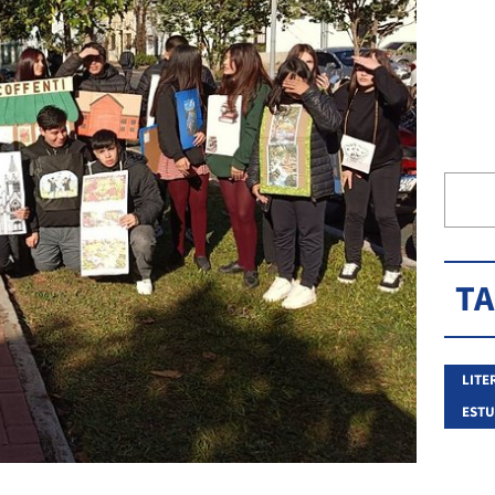
T
LITE
ESTU