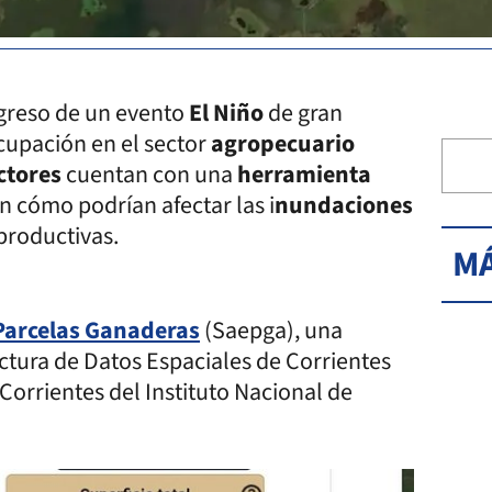
egreso de un evento
El Niño
de gran
cupación en el sector
agropecuario
ctores
cuentan con una
herramienta
n cómo podrían afectar las i
nundaciones
 productivas.
MÁ
 Parcelas Ganaderas
(Saepga), una
ctura de Datos Espaciales de Corrientes
Corrientes del Instituto Nacional de