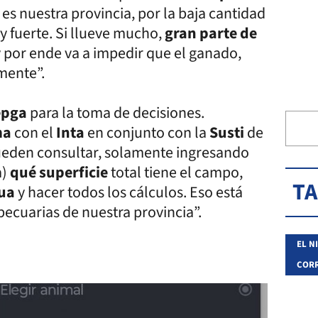
 es nuestra provincia, por la baja cantidad
 fuerte. Si llueve mucho,
gran parte de
y por ende va a impedir que el ganado,
mente”.
epga
para la toma de decisiones.
ma
con el
Inta
en conjunto con la
Susti
de
pueden consultar, solamente ingresando
a)
qué superficie
total tiene el campo,
T
gua
y hacer todos los cálculos. Eso está
pecuarias de nuestra provincia”.
EL N
CORR