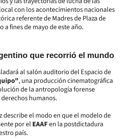
s y las trayectorias de lucha de las
local con los acontecimientos nacionales
istórica referente de Madres de Plaza de
do a fines de mayo de este año.
rgentino que recorrió el mundo
asladará al salón auditorio del Espacio de
quipo"
, una producción cinematográfica
lución de la antropología forense
los derechos humanos.
iz describe el modo en que el modelo de
mente por el
EAAF
en la postdictadura
estro país.