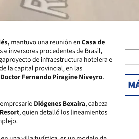
dés,
mantuvo una reunión en
Casa de
 e inversores procedentes de Brasil,
aproyecto de infraestructura hotelera e
e la capital provincial, en las
 Doctor Fernando Piragine Niveyro
.
MÁ
l empresario
Diógenes Bexaira
, cabeza
 Resort
, quien detalló los lineamientos
mplejo.
n una villa turística, es un modelo de