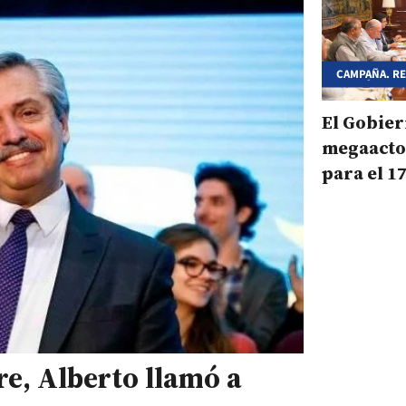
CAMPAÑA. R
FERNÁNDEZ Y
El Gobie
megaacto
para el 1
bre, Alberto llamó a