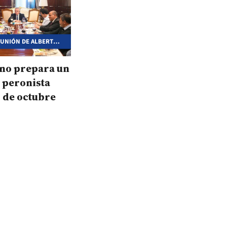
EUNIÓN DE ALBERTO
 LA CGT
rno prepara un
 peronista
7 de octubre