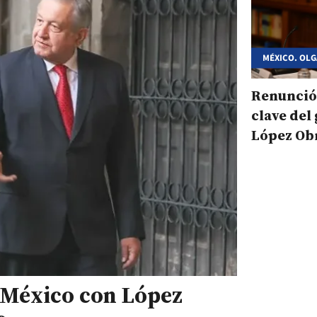
MÉXICO. OL
Renunció
clave del
López Ob
n México con López