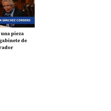
GA SÁNCHEZ CORDERO
 una pieza
 gabinete de
rador