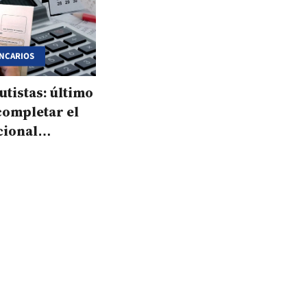
ANCARIOS
tistas: último
completar el
cional
co