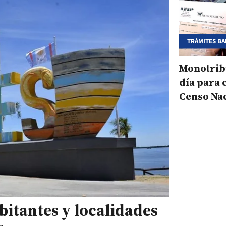
TRÁMITES B
Monotribu
día para 
Censo Na
Económi
bitantes y localidades