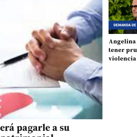
DEMANDA DE
Angelina 
tener pr
violencia
por parte
erá pagarle a su