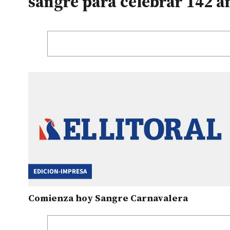
sangre para celebrar 142 a
EDICION-IMPRESA
Comienza hoy Sangre Carnavalera