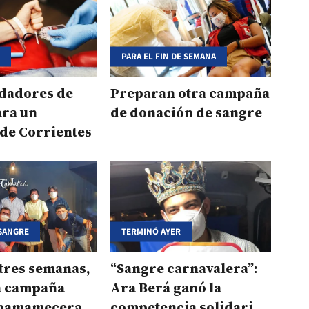
D
PARA EL FIN DE SEMANA
 dadores de
Preparan otra campaña
ara un
de donación de sangre
de Corrientes
 SANGRE
TERMINÓ AYER
tres semanas,
“Sangre carnavalera”:
la campaña
Ara Berá ganó la
Chamamecera
competencia solidaria