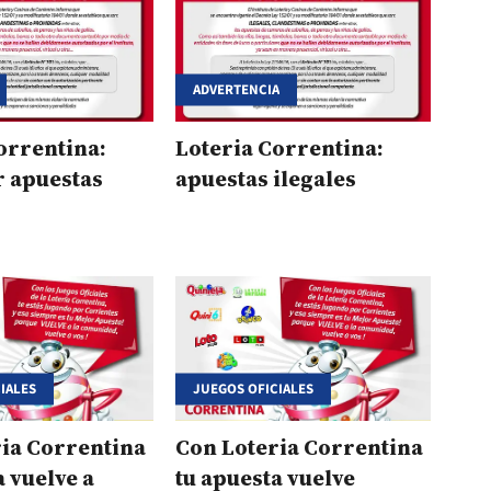
ADVERTENCIA
orrentina:
Loteria Correntina:
r apuestas
apuestas ilegales
IALES
JUEGOS OFICIALES
ia Correntina
Con Loteria Correntina
a vuelve a
tu apuesta vuelve