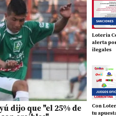
SANCIONES
Loteria C
alerta po
ilegales
JUEGOS OFIC
Con Loter
yú dijo que "el 25% de
tu apuest