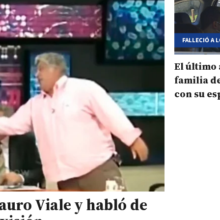
FALLECIÓ A 
El último 
familia d
con su es
solo pud
uro Viale y habló de