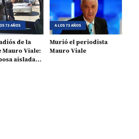
LOS 73 AÑOS
A LOS 73 AÑOS
adiós de la
Murió el periodista
e Mauro Viale:
Mauro Viale
posa aislada,
o despedirlo