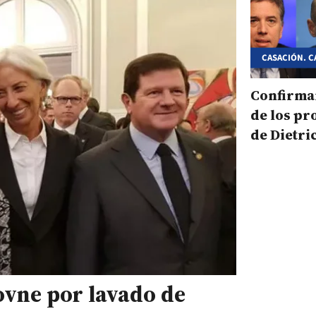
CASACIÓN. C
Confirma
de los p
de Dietri
ovne por lavado de