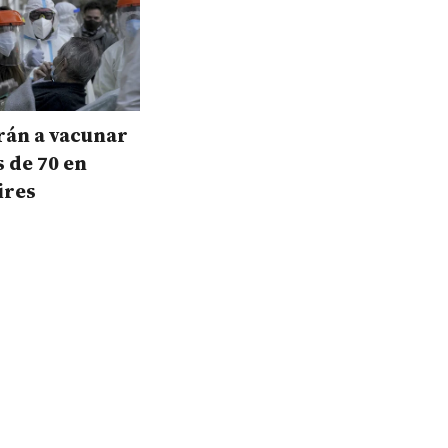
án a vacunar
 de 70 en
ires