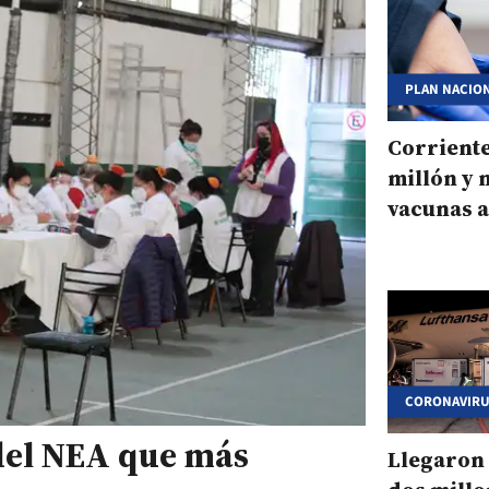
PLAN NACIO
Corriente
millón y 
vacunas a
recibida
CORONAVIR
 del NEA que más
Llegaron 