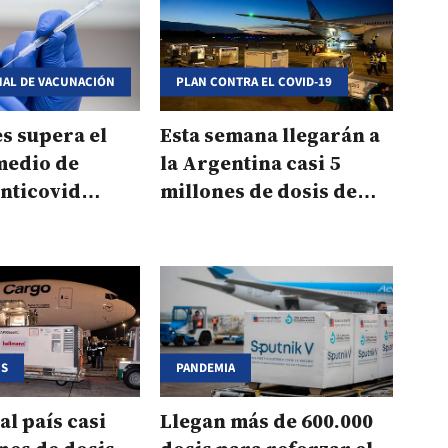
NAL DE VACUNACIÓN
PLAN CONTRA EL COVID-19
s supera el
Esta semana llegarán a
medio de
la Argentina casi 5
nticovid
millones de dosis de
s desde Nación
vacunas
US
PANDEMIA
al país casi
Llegan más de 600.000