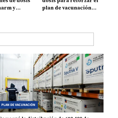
nes de dosis
dosis para reforzar el
harm y
plan de vacunación
eca
contra el covid-19
PLAN DE VACUNACIÓN