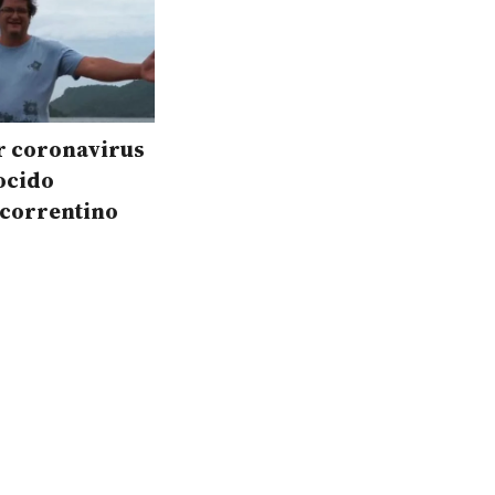
r coronavirus
ocido
 correntino