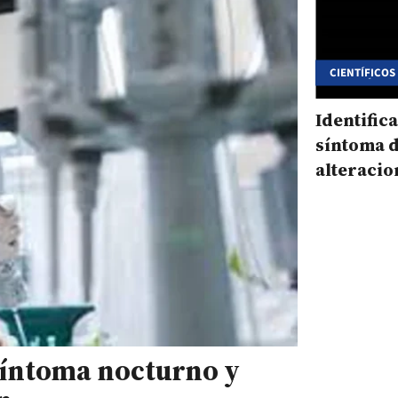
CIENTÍFICOS
TURQUÍA Y Q
Identific
síntoma d
alteracio
superfici
síntoma nocturno y