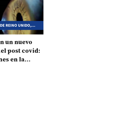
 DE REINO UNIDO,
ATAR
an un nuevo
el post covid:
nes en la
e de los ojos