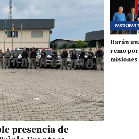
PARTICIPAN 
CORRENTINA
Harán una
remo por 
misiones 
frontera
ble presencia de