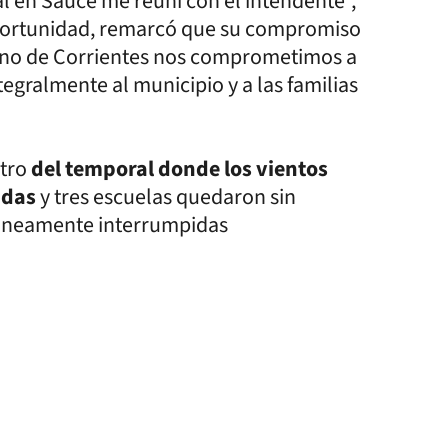
l en Sauce me reuní con el intendente”,
 oportunidad, remarcó que su compromiso
ierno de Corrientes nos comprometimos a
tegralmente al municipio y a las familias
tro
del temporal donde los vientos
ndas
y tres escuelas quedaron sin
táneamente interrumpidas