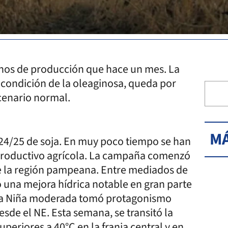
enos de producción que hace un mes. La
a condición de la oleaginosa, queda por
cenario normal.
MÁ
24/25 de soja. En muy poco tiempo se han
productivo agrícola. La campaña comenzó
 de la región pampeana. Entre mediados de
 una mejora hídrica notable en gran parte
 La Niña moderada tomó protagonismo
esde el NE. Esta semana, se transitó la
uperiores a 40°C en la franja central y en