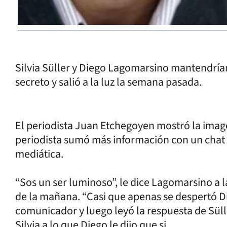
Silvia Süller y Diego Lagomarsino mantendría
secreto y salió a la luz la semana pasada.
El periodista Juan Etchegoyen mostró la image
periodista sumó más información con un chat h
mediática.
“Sos un ser luminoso”, le dice Lagomarsino a l
de la mañana. “Casi que apenas se despertó Die
comunicador y luego leyó la respuesta de Süll
Silvia a lo que Diego le dijo que si.