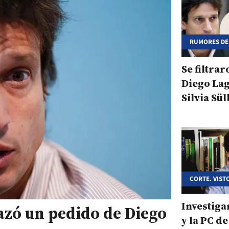
RUMORES DE
Se filtrar
Diego La
Silvia Sül
ser lumi
CORTE. VIST
Investiga
azó un pedido de Diego
y la PC d