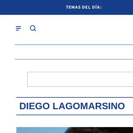
TEMAS DEL DÍA:
DIEGO LAGOMARSINO