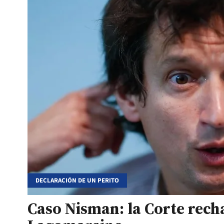
DECLARACIÓN DE UN PERITO
Caso Nisman: la Corte rech