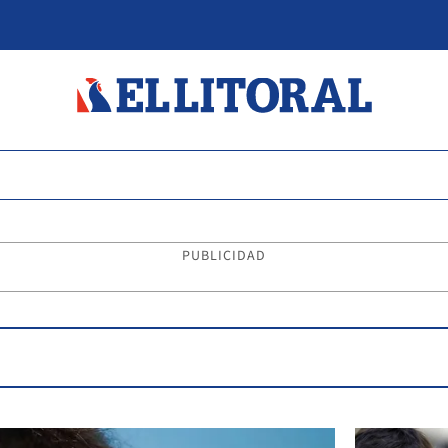
PUBLICIDAD