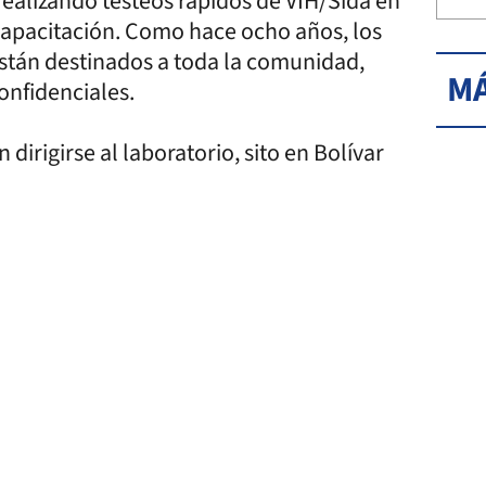
 realizando testeos rápidos de VIH/Sida en
 Capacitación. Como hace ocho años, los
 están destinados a toda la comunidad,
MÁ
onfidenciales.
irigirse al laboratorio, sito en Bolívar