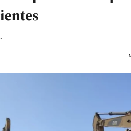
ientes
o.
M