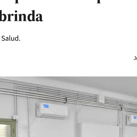
 brinda
e Salud.
J