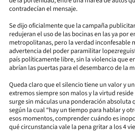
de la porteñidad, entre una marea de autos q
contradecían el mensaje.
Se dijo oficialmente que la campaña publicita
redujeran el uso de las bocinas en las ya por 
metropolitanas, pero la verdad inconfesable m
advertencia del poder paramilitar lopezregui
país políticamente libre, sin la violencia que
abrían las puertas para el desembarco de la má
Queda claro que el silencio tiene un valor y un
extremos siempre son malos y la virtud reside e
surge sin máculas una ponderación absoluta q
según la cual “hay un tiempo para hablar y otro
esos momentos, comprender cuándo es inoportu
qué circunstancia vale la pena gritar a los 4 vi