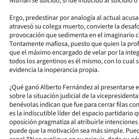
Nisman se suicidó, si fue inducido al suicidio o
Ergo, predestinar por analogía al actual acus
atravesó su colega muerto, convierte la desaf
provocación que sedimenta en el imaginario c
Tontamente mafiosa, puesto que quien la profier
que el máximo encargado de velar por la integri
todos los argentinos es él mismo, con lo cual 
evidencia la inoperancia propia.
¿Qué ganó Alberto Fernández al presentarse e
sobre la situación judicial de la vicepresident
benévolas indican que fue para cerrar filas 
es la indiscutible líder del espacio partidario
oposición pragmatiza al atribuirle intenciones
puede que la motivación sea más simple. Puede