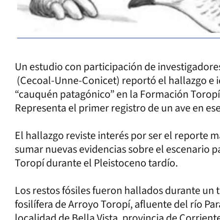
Un estudio con participación de investigadore
(Cecoal-Unne-Conicet) reportó el hallazgo e id
“cauquén patagónico” en la Formación Toropí/Y
Representa el primer registro de un ave en ese 
El hallazgo reviste interés por ser el reporte 
sumar nuevas evidencias sobre el escenario p
Toropí durante el Pleistoceno tardío.
Los restos fósiles fueron hallados durante un 
fosilífera de Arroyo Toropí, afluente del río P
localidad de Bella Vista, provincia de Corrient