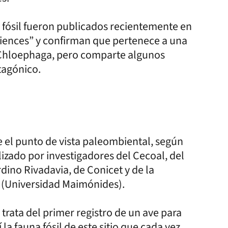
al fósil fueron publicados recientemente en
ciences” y confirman que pertenece a una
 Chloephaga, pero comparte algunos
tagónico.
de el punto de vista paleombiental, según
lizado por investigadores del Cecoal, del
ino Rivadavia, de Conicet y de la
” (Universidad Maimónides).
trata del primer registro de un ave para
a fauna fósil de este sitio que cada vez