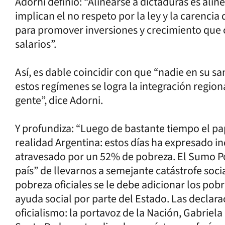
Adorni definió: “Alinearse a dictaduras es ali
implican el no respeto por la ley y la carencia
para promover inversiones y crecimiento qu
salarios”.
Así, es dable coincidir con que “nadie en su s
estos regímenes se logra la integración regiona
gente”, dice Adorni.
Y profundiza: “Luego de bastante tiempo el pap
realidad Argentina: estos días ha expresado i
atravesado por un 52% de pobreza. El Sumo Pon
país” de llevarnos a semejante catástrofe socia
pobreza oficiales se le debe adicionar los pob
ayuda social por parte del Estado. Las declar
oficialismo: la portavoz de la Nación, Gabriel