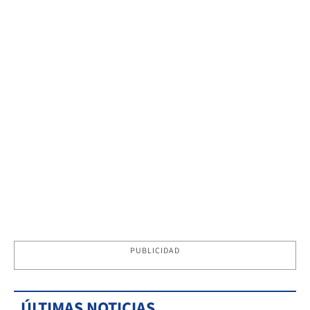
PUBLICIDAD
ÚLTIMAS NOTICIAS