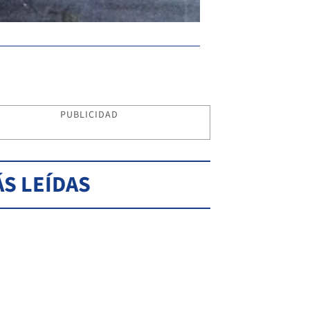
Parecido. Un objeto simi
PUBLICIDAD
S LEÍDAS