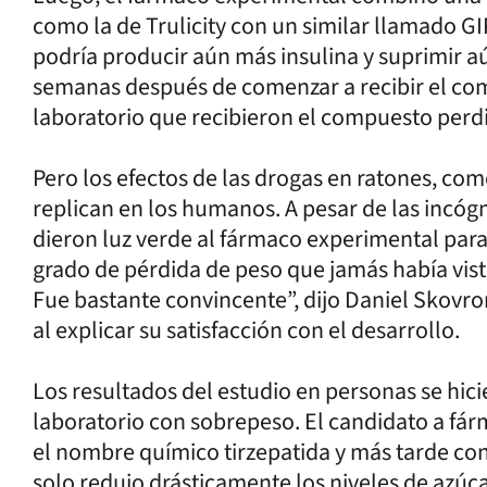
como la de Trulicity con un similar llamado GIP
podría producir aún más insulina y suprimir a
semanas después de comenzar a recibir el com
laboratorio que recibieron el compuesto perd
Pero los efectos de las drogas en ratones, co
replican en los humanos. A pesar de las incógni
dieron luz verde al fármaco experimental pa
grado de pérdida de peso que jamás había vis
Fue bastante convincente”, dijo Daniel Skovrons
al explicar su satisfacción con el desarrollo.
Los resultados del estudio en personas se hici
laboratorio con sobrepeso. El candidato a fárm
el nombre químico tirzepatida y más tarde co
solo redujo drásticamente los niveles de azúca